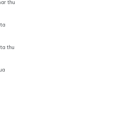
ar thu
ota
ta thu
ua