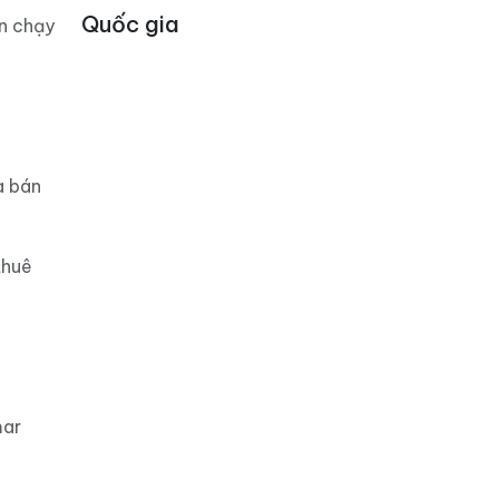
Quốc gia
án chạy
a bán
thuê
mar