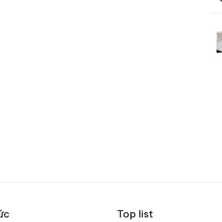
ức
Top list