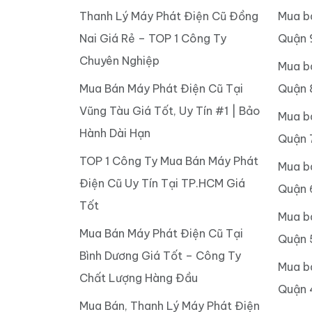
Thanh Lý Máy Phát Điện Cũ Đồng
Mua b
Nai Giá Rẻ – TOP 1 Công Ty
Quận 
Chuyên Nghiệp
Mua b
Mua Bán Máy Phát Điện Cũ Tại
Quận 
Vũng Tàu Giá Tốt, Uy Tín #1 | Bảo
Mua b
Hành Dài Hạn
Quận 
TOP 1 Công Ty Mua Bán Máy Phát
Mua b
Điện Cũ Uy Tín Tại TP.HCM Giá
Quận 
Tốt
Mua b
Mua Bán Máy Phát Điện Cũ Tại
Quận 
Bình Dương Giá Tốt – Công Ty
Mua b
Chất Lượng Hàng Đầu
Quận 
Mua Bán, Thanh Lý Máy Phát Điện