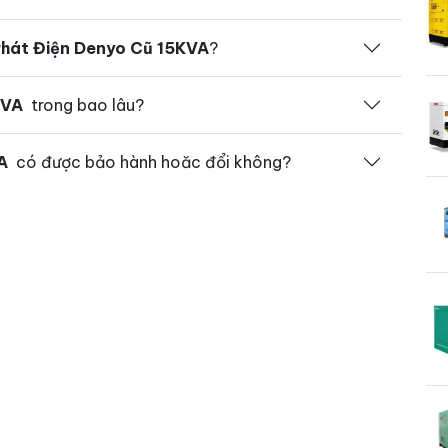
hát Điện Denyo Cũ 15KVA
?
KVA
trong bao lâu?
A
có được bảo hành hoăc đổi không?