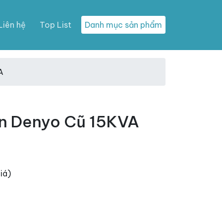
Liên hệ
Top List
Danh mục sản phẩm
A
n Denyo Cũ 15KVA
iá)