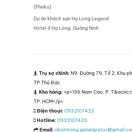
(Pleiku)
Dự án khách sạn Hạ Long Legend
Hotel ở Hạ Long, Quảng Ninh
Trụ sợ chính:
N9. Đường 79, Tổ 2, Khu ph
TP Thủ Đức
Kho hàng:
<p>136 Nam Cao, P. T&acirc;n
TP. HCM</p>
Điện thoại:
0932107423
Hotline:
0932107423
Email:
nhontrong.genergrator@gmail.c