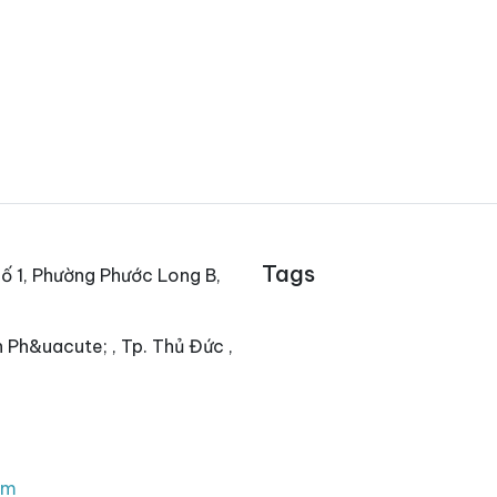
Tags
ố 1, Phường Phước Long B,
 Ph&uacute; , Tp. Thủ Đức ,
om