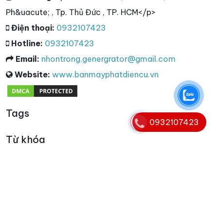
Ph&uacute; , Tp. Thủ Đức , TP. HCM</p>
Điện thoại:
0932107423
Hotline:
0932107423
Email:
nhontrong.genergrator@gmail.com
Website:
www.banmayphatdiencu.vn
Tags
0932107423
Từ khóa
cho thuê máy phát điện 3 pha
,
máy phát điện 3 pha
,
máy phát điện 3 pha cũ
,
thu mua máy phát điện 3 pha
,
thanh lý máy phát điện 3 pha