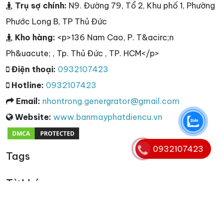
Trụ sợ chính:
N9. Đường 79, Tổ 2, Khu phố 1, Phường
Phước Long B, TP Thủ Đức
Kho hàng:
<p>136 Nam Cao, P. T&acirc;n
Ph&uacute; , Tp. Thủ Đức , TP. HCM</p>
Điện thoại:
0932107423
Hotline:
0932107423
Email:
nhontrong.genergrator@gmail.com
Website:
www.banmayphatdiencu.vn
0932107423
Tags
Từ khóa
cho thuê máy phát điện 3 pha
,
máy phát điện 3 pha
,
máy phát điện 3 pha cũ
,
thu mua máy phát điện 3 pha
,