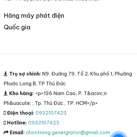
Hãng máy phát điện
Quốc gia
Trụ sợ chính:
N9. Đường 79, Tổ 2, Khu phố 1, Phường
Phước Long B, TP Thủ Đức
Kho hàng:
<p>136 Nam Cao, P. T&acirc;n
Ph&uacute; , Tp. Thủ Đức , TP. HCM</p>
Điện thoại:
0932107423
Hotline:
0932107423
Email:
nhontrong.genergrator@gmail.com