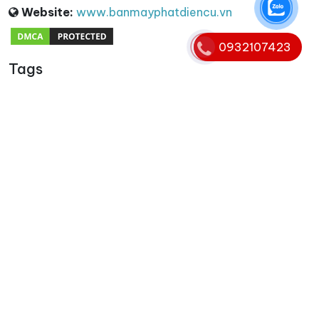
Website:
www.banmayphatdiencu.vn
0932107423
Tags
Từ khóa
cho thuê máy phát điện 3 pha
,
máy phát điện 3 pha
,
máy phát điện 3 pha cũ
,
thu mua máy phát điện 3 pha
,
thanh lý máy phát điện 3 pha
Copyright © 2008 - 2025. Bản quyền nội dung website
thuộc banmayphatdiencu.vn