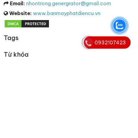
Email:
nhontrong.genergrator@gmail.com
Website:
www.banmayphatdiencu.vn
Tags
0932107423
Từ khóa
cho thuê máy phát điện 3 pha
,
máy phát điện 3 pha
,
máy phát điện 3 pha cũ
,
thu mua máy phát điện 3 pha
,
thanh lý máy phát điện 3 pha
Copyright © 2008 - 2025. Bản quyền nội dung website
thuộc banmayphatdiencu.vn