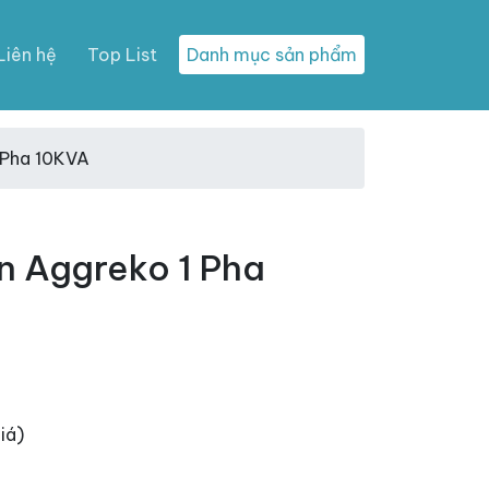
Liên hệ
Top List
Danh mục sản phẩm
 Pha 10KVA
n Aggreko 1 Pha
iá)