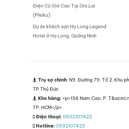
Điện Cũ Giá Cao Tại Gia Lai
(Pleiku)
Dự án khách sạn Hạ Long Legend
Hotel ở Hạ Long, Quảng Ninh
Trụ sợ chính:
N9. Đường 79, Tổ 2, Khu ph
TP Thủ Đức
Kho hàng:
<p>136 Nam Cao, P. T&acirc;n
TP. HCM</p>
Điện thoại:
0932107423
Hotline:
0932107423