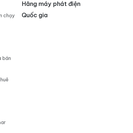
Hãng máy phát điện
Quốc gia
án chạy
a bán
thuê
mar