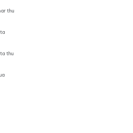
ar thu
ota
ta thu
ua