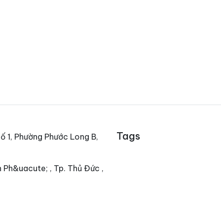
Tags
ố 1, Phường Phước Long B,
 Ph&uacute; , Tp. Thủ Đức ,