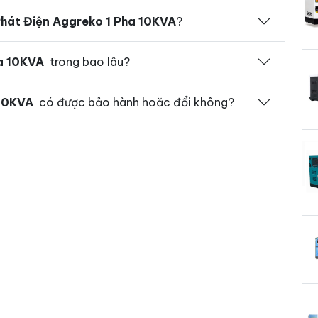
hát Điện Aggreko 1 Pha 10KVA
?
a 10KVA
trong bao lâu?
 10KVA
có được bảo hành hoăc đổi không?