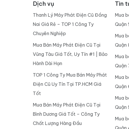
Dịch vụ
Tin t
Thanh Lý Máy Phát Điện Cũ Đồng
Mua b
Nai Giá Rẻ – TOP 1 Công Ty
Quận 
Chuyên Nghiệp
Mua b
Mua Bán Máy Phát Điện Cũ Tại
Quận 
Vũng Tàu Giá Tốt, Uy Tín #1 | Bảo
Mua b
Hành Dài Hạn
Quận 
TOP 1 Công Ty Mua Bán Máy Phát
Mua b
Điện Cũ Uy Tín Tại TP.HCM Giá
Quận 
Tốt
Mua b
Mua Bán Máy Phát Điện Cũ Tại
Quận 
Bình Dương Giá Tốt – Công Ty
Mua b
Chất Lượng Hàng Đầu
Quận 