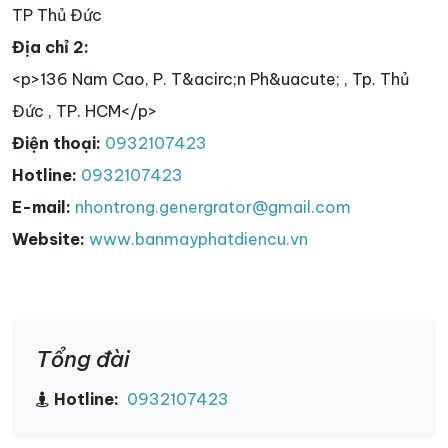
TP Thủ Đức
Địa chỉ 2:
<p>136 Nam Cao, P. T&acirc;n Ph&uacute; , Tp. Thủ
Đức , TP. HCM</p>
Điện thoại:
0932107423
Hotline:
0932107423
E-mail:
nhontrong.genergrator@gmail.com
Website:
www.banmayphatdiencu.vn
Tổng đài
Hotline:
0932107423