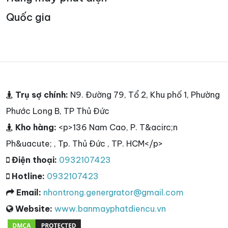
Quốc gia
Trụ sợ chính:
N9. Đường 79, Tổ 2, Khu phố 1, Phường
Phước Long B, TP Thủ Đức
Kho hàng:
<p>136 Nam Cao, P. T&acirc;n
Ph&uacute; , Tp. Thủ Đức , TP. HCM</p>
Điện thoại:
0932107423
Hotline:
0932107423
Email:
nhontrong.genergrator@gmail.com
Website:
www.banmayphatdiencu.vn