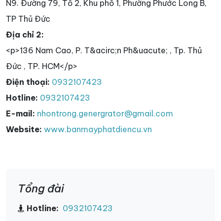
N9. Đường 79, Tổ 2, Khu phố 1, Phường Phước Long B,
TP Thủ Đức
Địa chỉ 2:
<p>136 Nam Cao, P. T&acirc;n Ph&uacute; , Tp. Thủ
Đức , TP. HCM</p>
Điện thoại:
0932107423
Hotline:
0932107423
E-mail:
nhontrong.genergrator@gmail.com
Website:
www.banmayphatdiencu.vn
Tổng đài
Hotline:
0932107423