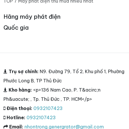
TOP 7 Máy phát điện thu mua nhiều nhất
Hãng máy phát điện
Quốc gia
Trụ sợ chính:
N9. Đường 79, Tổ 2, Khu phố 1, Phường
Phước Long B, TP Thủ Đức
Kho hàng:
<p>136 Nam Cao, P. T&acirc;n
Ph&uacute; , Tp. Thủ Đức , TP. HCM</p>
Điện thoại:
0932107423
Hotline:
0932107423
Email:
nhontrong.genergrator@gmail.com