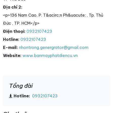
Địa chỉ 2:
<p>136 Nam Cao, P. T&acirc;n Ph&uacute; , Tp. Thủ
Đức , TP. HCM</p>
Điện thoại:
0932107423
Hotline:
0932107423
E-mail:
nhontrong.genergrator@gmail.com
Website:
www.banmayphatdiencu.vn
Tổng đài
Hotline:
0932107423