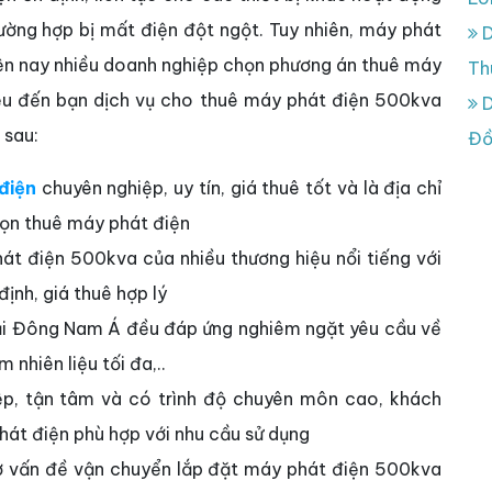
rường hợp bị mất điện đột ngột. Tuy nhiên, máy phát
D
hiện nay nhiều doanh nghiệp chọn phương án thuê máy
Th
hiệu đến bạn dịch vụ cho thuê máy phát điện 500kva
D
 sau:
Đồ
điện
chuyên nghiệp, uy tín, giá thuê tốt và là địa chỉ
họn thuê máy phát điện
át điện 500kva của nhiều thương hiệu nổi tiếng với
ịnh, giá thuê hợp lý
ại Đông Nam Á đều đáp ứng nghiêm ngặt yêu cầu về
 nhiên liệu tối đa,..
ệp, tận tâm và có trình độ chuyên môn cao, khách
hát điện phù hợp với nhu cầu sử dụng
rợ vấn đề vận chuyển lắp đặt máy phát điện 500kva