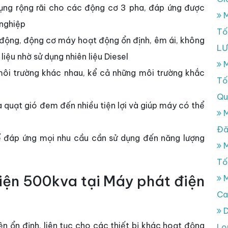
ụng rộng rãi cho các động cơ 3 pha, đáp ứng được
M
 nghiệp
Tố
 động, động cơ máy hoạt động ổn định, êm ái, không
L
 liệu nhờ sử dụng nhiên liệu Diesel
M
môi trường khác nhau, kể cả những môi trường khắc
Tố
Qu
quạt gió đem đến nhiều tiện lợi và giúp máy có thể
M
Đă
ể đáp ứng mọi nhu cầu cần sử dụng đến năng lượng
M
Tố
iện 500kva tại Máy phát điện
M
Ca
D
n ổn định, liên tục cho các thiết bị khác hoạt động
Lo