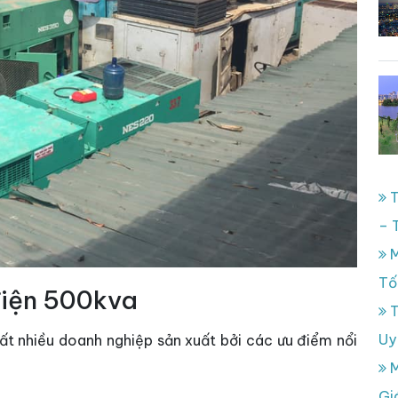
T
– 
M
Tố
điện 500kva
T
Uy
ất nhiều doanh nghiệp sản xuất bởi các ưu điểm nổi
M
Gi