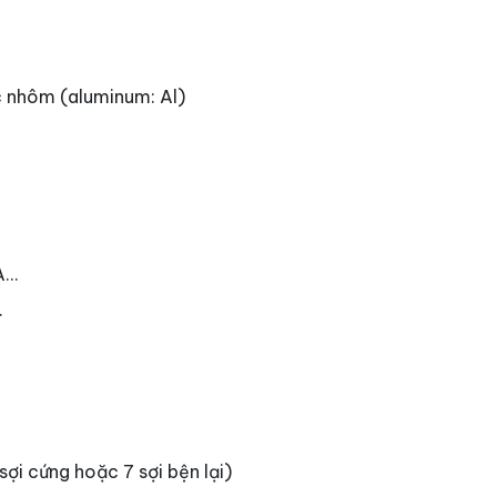
c nhôm (aluminum: Al)
A…
…
ợi cứng hoặc 7 sợi bện lại)