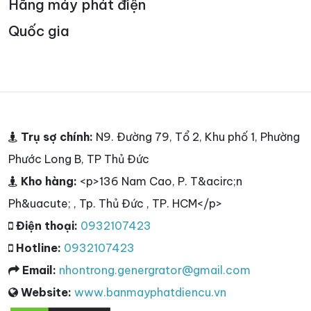
Hãng máy phát điện
Quốc gia
Trụ sợ chính:
N9. Đường 79, Tổ 2, Khu phố 1, Phường
Phước Long B, TP Thủ Đức
Kho hàng:
<p>136 Nam Cao, P. T&acirc;n
Ph&uacute; , Tp. Thủ Đức , TP. HCM</p>
Điện thoại:
0932107423
Hotline:
0932107423
Email:
nhontrong.genergrator@gmail.com
Website:
www.banmayphatdiencu.vn