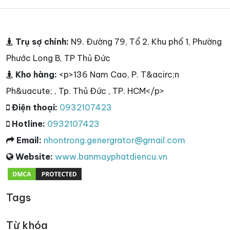
Trụ sợ chính:
N9. Đường 79, Tổ 2, Khu phố 1, Phường
Phước Long B, TP Thủ Đức
Kho hàng:
<p>136 Nam Cao, P. T&acirc;n
Ph&uacute; , Tp. Thủ Đức , TP. HCM</p>
Điện thoại:
0932107423
Hotline:
0932107423
Email:
nhontrong.genergrator@gmail.com
Website:
www.banmayphatdiencu.vn
Tags
Từ khóa